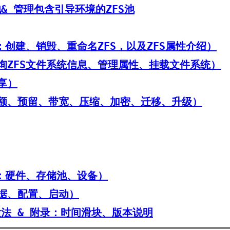
池& 管理包含引导环境的ZFS池
1：创建、销毁、重命名ZFS，以及ZFS属性介绍）
：查询ZFS文件系统信息、管理属性、挂载文件系统）
共享）
：配额、预留、带宽、压缩、加密、迁移、升级）
 1：硬件、存储池、设备）
数据、配置、启动）
ZFS做法 & 附录：时间滑块、版本说明