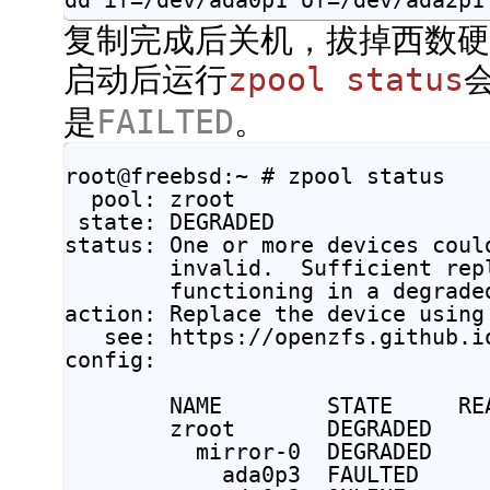
dd if=/dev/ada0p1 of=/dev/ada2p1
复制完成后关机，拔掉西数
启动后运行
zpool status
是
FAILTED
。
root@freebsd:~ # zpool status

  pool: zroot

 state: DEGRADED

status: One or more devices coul
        invalid.  Sufficient rep
        functioning in a degraded
action: Replace the device using 
   see: https://openzfs.github.i
config:

        NAME        STATE     REA
        zroot       DEGRADED     
          mirror-0  DEGRADED     
            ada0p3  FAULTED     