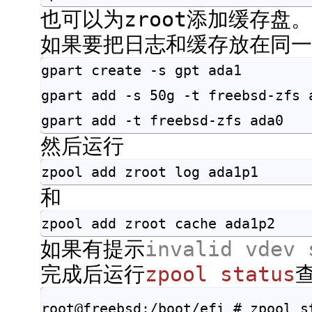
也可以为zroot添加缓存盘。
如果要把日志和缓存放在同一
gpart create -s gpt ada1
gpart add -s 50g -t freebsd-zfs 
gpart add -t freebsd-zfs ada0
然后运行
zpool add zroot log ada1p1
和
zpool add zroot cache ada1p2
如果有提示
invalid vdev 
完成后运行
zpool status
root@freebsd:/boot/efi # zpool st