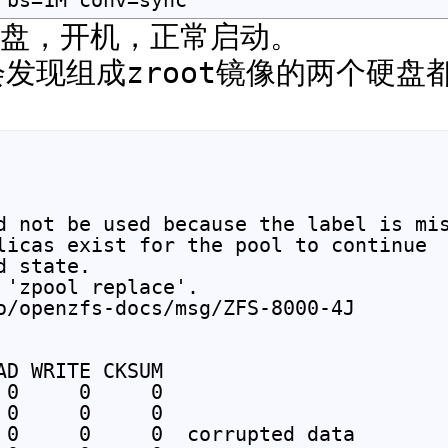
 bs=1M conv=sync
硬盘，开机，正常启动。
会发现组成zroot镜像的两个硬盘
d not be used because the label is mis
licas exist for the pool to continue

 state.

'zpool replace'.

o/openzfs-docs/msg/ZFS-8000-4J

D WRITE CKSUM

0     0     0

0     0     0

 0     0     0  corrupted data
