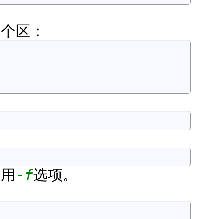
两个区：
使用
-f
选项。