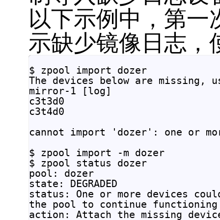
以下示例中，第一次
示缺少镜像日志，
$ zpool import dozer

The devices below are missing, u
mirror-1 [log]

c3t3d0

c3t4d0

cannot import 'dozer': one or mo
$ zpool import -m dozer

$ zpool status dozer

pool: dozer

state: DEGRADED

status: One or more devices coul
the pool to continue functioning 
action: Attach the missing devic