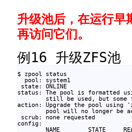
升级池后，在运行早期
再访问它们。
例16 升级ZFS池
$ zpool status

  pool: system1

 state: ONLINE

status: The pool is formatted us
        still be used, but some 
action: Upgrade the pool using '
        pool will no longer be a
 scrub: none requested

config:

        NAME        STATE     REA