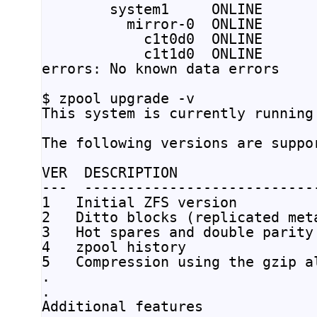
        system1     ONLINE       
          mirror-0  ONLINE       
            c1t0d0  ONLINE       
            c1t1d0  ONLINE       
errors: No known data errors

$ zpool upgrade -v

This system is currently running
The following versions are suppor
VER  DESCRIPTION

---  ---------------------------
1   Initial ZFS version

2   Ditto blocks (replicated meta
3   Hot spares and double parity 
4   zpool history

5   Compression using the gzip al
.

.

Additional features
