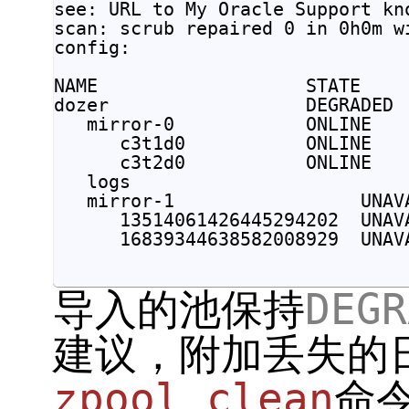
see: URL to My Oracle Support kno
scan: scrub repaired 0 in 0h0m w
config:

NAME                   STATE     
dozer                  DEGRADED  
   mirror-0            ONLINE    
      c3t1d0           ONLINE    
      c3t2d0           ONLINE    
   logs

   mirror-1                 UNAV
      13514061426445294202  UNAV
      16839344638582008929  UNAVA
导入的池保持
DEGR
建议，附加丢失的
zpool clean
命