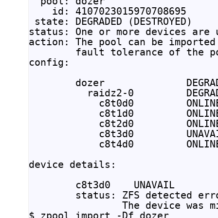
  pool: dozer

    id: 4107023015970708695

 state: DEGRADED (DESTROYED)

status: One or more devices are u
action: The pool can be imported
        fault tolerance of the p
config:

        dozer              DEGRAD
          raidz2-0         DEGRAD
            c8t0d0         ONLINE
            c8t1d0         ONLINE
            c8t2d0         ONLINE
            c8t3d0         UNAVAI
            c8t4d0         ONLINE
device details:

        c8t3d0    UNAVAIL        
        status: ZFS detected erro
                The device was mi
$ zpool import -Df dozer
