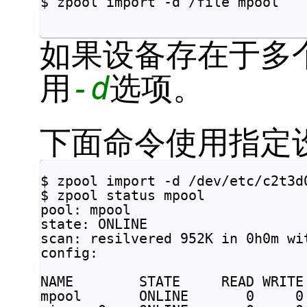
$ zpool import -d /file mpool		

如果设备存在于多
用
-d
选项。
下面命令使用指定设
$ zpool import -d /dev/etc/c2t3d0
$ zpool status mpool

pool: mpool

state: ONLINE

scan: resilvered 952K in 0h0m wi
config:

NAME        STATE     READ WRITE 
mpool       ONLINE       0     0 