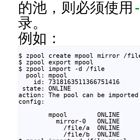
的池，则必须使用
录。
例如：
$ zpool create mpool mirror /file
$ zpool export mpool

$ zpool import -d /file

  pool: mpool

    id: 7318163511366751416

 state: ONLINE

action: The pool can be imported
config:

        mpool        ONLINE

          mirror-0   ONLINE

            /file/a  ONLINE

            /file/b  ONLINE
