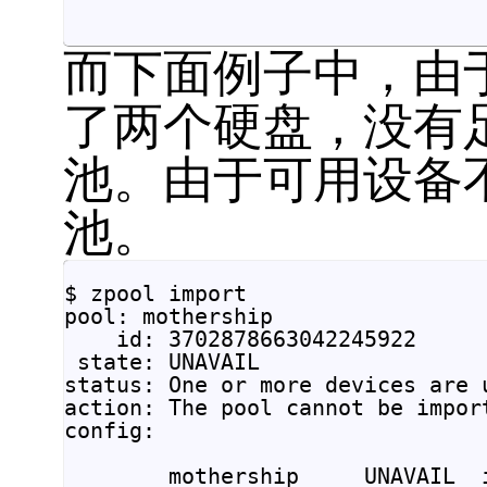
而下面例子中，由于
了两个硬盘，没有
池。由于可用设备不
池。
$ zpool import

pool: mothership

    id: 3702878663042245922

 state: UNAVAIL

status: One or more devices are u
action: The pool cannot be impor
config:

        mothership     UNAVAIL  i