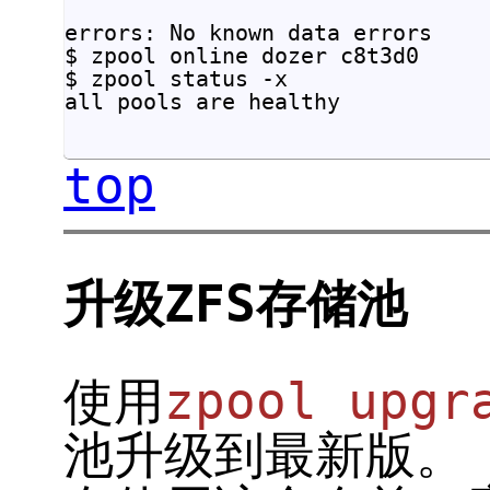
errors: No known data errors

$ zpool online dozer c8t3d0

$ zpool status -x

all pools are healthy		

top
升级ZFS存储池
使用
zpool upgr
池升级到最新版。