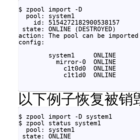
$ zpool import -D

  pool: system1

    id: 5154272182900538157

 state: ONLINE (DESTROYED)

action: The pool can be imported
config:

        system1     ONLINE

          mirror-0  ONLINE

            c1t0d0  ONLINE

            c1t1d0  ONLINE		

以下例子恢复被销
$ zpool import -D system1

$ zpool status system1

  pool: system1

 state: ONLINE
