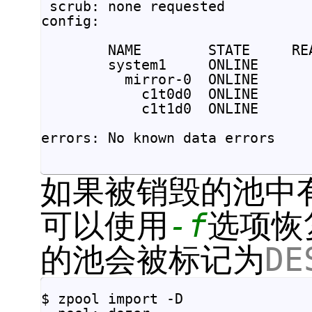
 scrub: none requested

config:

        NAME        STATE     REA
        system1     ONLINE       
          mirror-0  ONLINE       
            c1t0d0  ONLINE       
            c1t1d0  ONLINE       
errors: No known data errors

如果被销毁的池中
可以使用
-f
选项恢
的池会被标记为
DE
$ zpool import -D
