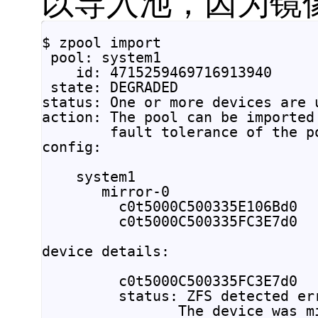
以导入池，因为镜
$ zpool import

 pool: system1

    id: 4715259469716913940

 state: DEGRADED

status: One or more devices are u
action: The pool can be imported
        fault tolerance of the p
config:

    system1                      
       mirror-0                  
         c0t5000C500335E106Bd0   
         c0t5000C500335FC3E7d0  
device details:

         c0t5000C500335FC3E7d0  
         status: ZFS detected err
                The device was mis