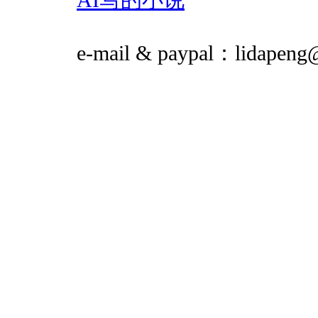
e-mail & paypal：
il.gnepa