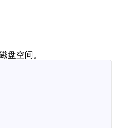
层磁盘空间。