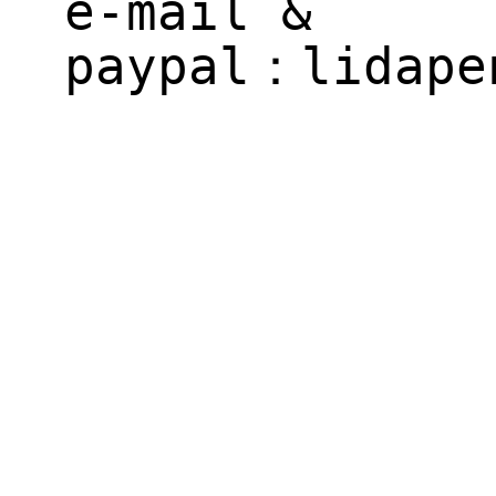
e-mail &
paypal：
il.gne