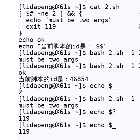
[lidapeng@X61s ~]$ cat 2.sh

[ $# -ne 2 ] && {               
  echo "must be two args"

  exit 119                      
}

echo ok

echo "当前脚本的id是： $$"

[lidapeng@X61s ~]$ bash 2.sh  1 2
must be two args

[lidapeng@X61s ~]$ bash 2.sh  1 2
ok

当前脚本的id是：46854

[lidapeng@X61s ~]$ echo $_

2

[lidapeng@X61s ~]$ bash 2.sh  1

must be two args

[lidapeng@X61s ~]$ echo $?

119

[lidapeng@X61s ~]$ echo $_
