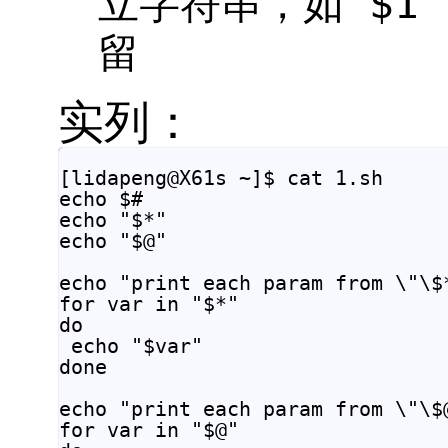
立字符串，如"$1" 
留
实列：
[lidapeng@X61s ~]$ cat 1.sh

echo $#

echo "$*"

echo "$@"

echo "print each param from \"\$*
for var in "$*"

do

 echo "$var"

done

echo "print each param from \"\$@
for var in "$@"
