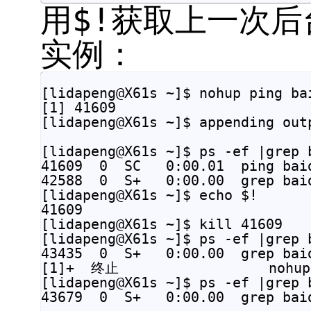
用$!获取上一次后
实例：
[lidapeng@X61s ~]$ nohup ping ba
[1] 41609

[lidapeng@X61s ~]$ appending outp
[lidapeng@X61s ~]$ ps -ef |grep 
41609  0  SC   0:00.01  ping baid
42588  0  S+   0:00.00  grep baid
[lidapeng@X61s ~]$ echo $!      
41609

[lidapeng@X61s ~]$ kill 41609   
[lidapeng@X61s ~]$ ps -ef |grep b
43435  0  S+   0:00.00  grep baid
[1]+  终止                  nohup 
[lidapeng@X61s ~]$ ps -ef |grep b