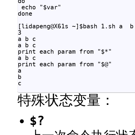
do

 echo "$var"

done

[lidapeng@X61s ~]$bash 1.sh a  b 
3

a b c

a b c

print each param from "$*"

a b c

print each param from "$@"

a

b

特殊状态变量：
$?