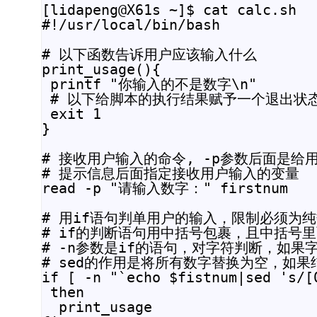
[lidapeng@X61s ~]$ cat calc.sh

#!/usr/local/bin/bash

# 以下函数告诉用户应该输入什么

print_usage(){

 printf "你输入的不是数字\n"

 # 以下给脚本的执行结果赋予一个退出状态
 exit 1

}

# 接收用户输入的命令, -p参数后面是给
# 提示信息后面指定接收用户输入的变量

read -p "请输入数字：" firstnum

# 用if语句判单用户的输入，限制必须为纯
# if的判断语句用中括号包裹，且中括号
# -n参数是if的语句，对字符判断，如
# sed的作用是将所有数字替换为空，如
if [ -n "`echo $fistnum|sed 's/[0
 then

  print_usage
