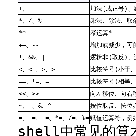
+、-
加法(或正号)、
*、/、%
乘法、除法、取余
**
幂运算*
++、--
增加或减少，可
!、&&、||
逻辑非(取反)、
<、<=、>、>=
比较符号(小于
==、!=、=
比较符号(相等、
<<、>>
向左移位、向右
~、|、&、^
按位取反、按位
=、+=、-=、*=、/=、%=
赋值运算符，例如a
shell中常见的