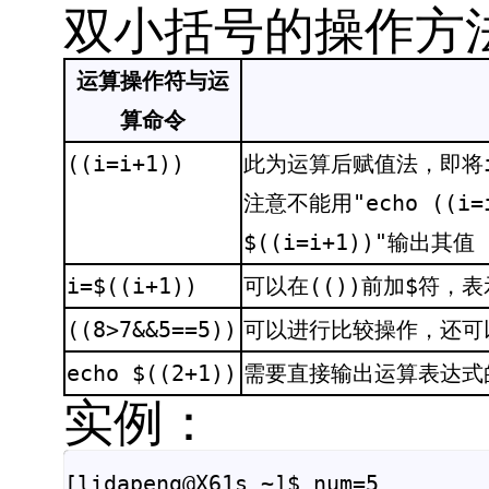
双小括号的操作方
运算操作符与运
算命令
((i=i+1))
此为运算后赋值法，即将
注意不能用"echo ((i
$((i=i+1))"输出其值
i=$((i+1))
可以在(())前加$符，
((8>7&&5==5))
可以进行比较操作，还可
echo $((2+1))
需要直接输出运算表达式的
实例：
[lidapeng@X61s ~]$ num=5
