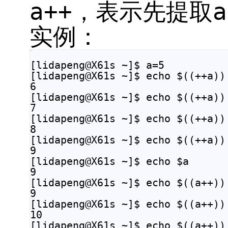
a++，表示先提取
实例：
[lidapeng@X61s ~]$ a=5

[lidapeng@X61s ~]$ echo $((++a))

6

[lidapeng@X61s ~]$ echo $((++a))

7

[lidapeng@X61s ~]$ echo $((++a))

8

[lidapeng@X61s ~]$ echo $((++a))

9

[lidapeng@X61s ~]$ echo $a

9

[lidapeng@X61s ~]$ echo $((a++))

9

[lidapeng@X61s ~]$ echo $((a++))

10

[lidapeng@X61s ~]$ echo $((a++))
