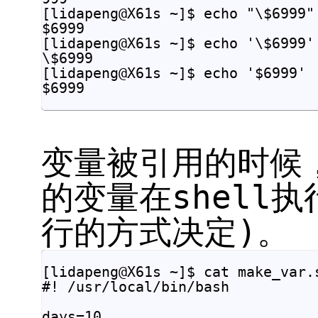
[lidapeng@X61s ~]$ echo "\$6999"

$6999

[lidapeng@X61s ~]$ echo '\$6999'

\$6999

[lidapeng@X61s ~]$ echo '$6999'

变量被引用的时候
的变量在shell
行的方式决定)。
[lidapeng@X61s ~]$ cat make_var.s
#! /usr/local/bin/bash

days=10
