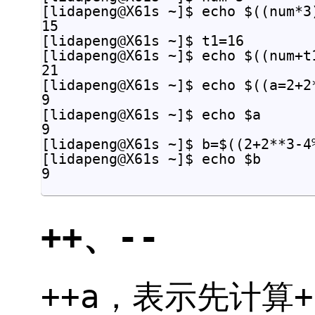
[lidapeng@X61s ~]$ echo $((num*3)
15

[lidapeng@X61s ~]$ t1=16

[lidapeng@X61s ~]$ echo $((num+t1
21

[lidapeng@X61s ~]$ echo $((a=2+2*
9

[lidapeng@X61s ~]$ echo $a

9

[lidapeng@X61s ~]$ b=$((2+2**3-4%
[lidapeng@X61s ~]$ echo $b

++、--
++a，表示先计算