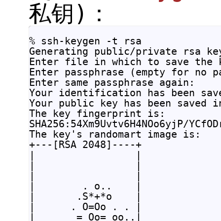
私钥)：
% ssh-keygen -t rsa

Generating public/private rsa key
Enter file in which to save the 
Enter passphrase (empty for no p
Enter same passphrase again:    
Your identification has been sav
Your public key has been saved i
The key fingerprint is:

SHA256:54Xm9Uvtv6H4NOo6yjP/YCfOD
The key's randomart image is:

+---[RSA 2048]----+

|                 |

|                 |

|                 |

|        . o..    |

|       .S*+*o    |

|      . O=Oo . . |

|       = Oo= oo..|
