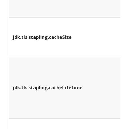
C
jdk.tls.stapling.cacheSize
jdk.tls.stapling.cacheLifetime
允