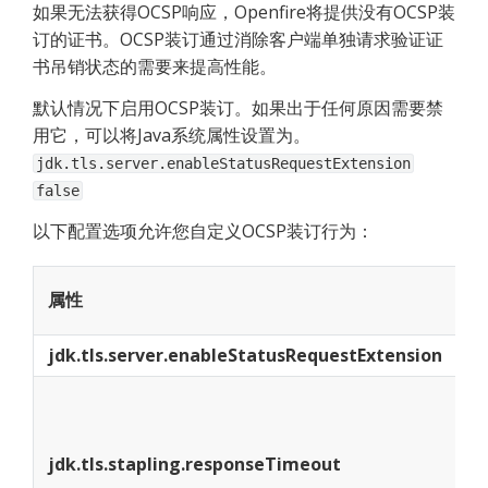
如果无法获得OCSP响应，Openfire将提供没有OCSP装
订的证书。OCSP装订通过消除客户端单独请求验证证
书吊销状态的需要来提高性能。
默认情况下启用OCSP装订。如果出于任何原因需要禁
用它，可以将Java系统属性设置为。 
jdk.tls.server.enableStatusRequestExtension
false
以下配置选项允许您自定义OCSP装订行为：
属性
jdk.tls.server.enableStatusRequestExtension
启
控
O
jdk.tls.stapling.responseTimeout